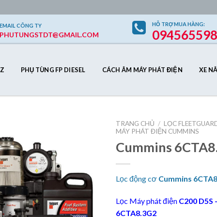
HỖ TRỢ
MUA HÀNG
:
EMAIL
CÔNG TY
09456559
PHUTUNGSTDT@GMAIL.COM
Z
PHỤ TÙNG FP DIESEL
CÁCH ÂM MÁY PHÁT ĐIỆN
XE N
TRANG CHỦ
/
LỌC FLEETGUAR
MÁY PHÁT ĐIỆN CUMMINS
Cummins 6CTA8
Add to
Wishlist
Lọc động cơ
Cummins 6CTA8
Lọc Máy phát điện
C200 D5S 
6CTA8.3G2