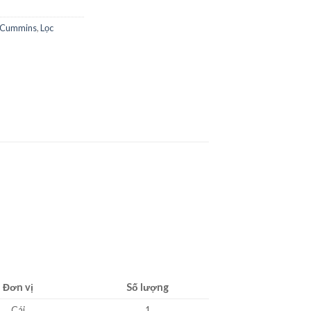
n Cummins
,
Lọc
Đơn vị
Số lượng
Cái
1