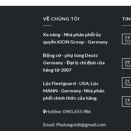
VỀ CHÚNG TÔI
TIN
Xe nâng - Nhà phân phối ủy
19
quyền KION Group - Germany
Th5
Động cơ - phụ tùng Deutz
09
Germany - Đại lý chỉ định của
Th5
hãng từ 2007
21
Lọc Fleetguard - USA; Lọc
Th4
MANN - Germany- Nhà phân
phối chính thức của hãng.
19
Th4
Hotline: 0945.655.986
Email:
Phutungstdt@gmail.com