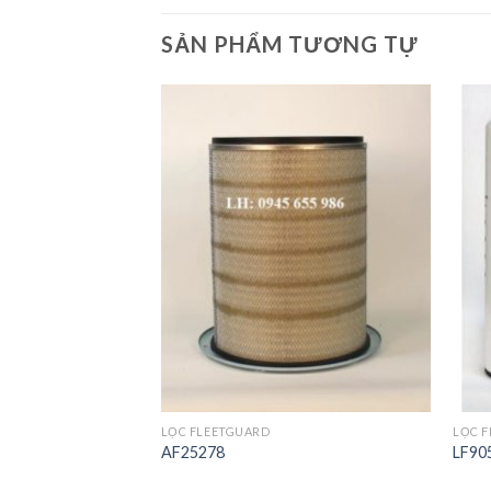
SẢN PHẨM TƯƠNG TỰ
Add to
Add to
Wishlist
Wishlist
LỌC FLEETGUARD
LỌC 
AF25278
LF90