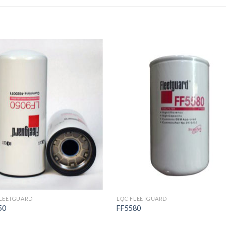
Add to
Add 
Wishlist
Wishl
FLEETGUARD
LỌC FLEETGUARD
50
FF5580