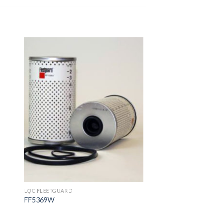
to
Add to
ist
Wishlist
LỌC FLEETGUARD
FF5369W