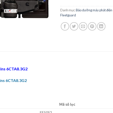
Danh mục:
Bảo dưỡng máy phát điệ
Fleetguard
ns 6CTA8.3G2
ns 6CTA8.3G2
Mã số lọc
FF5052