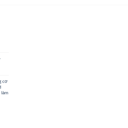
-
g cơ
d
 làm