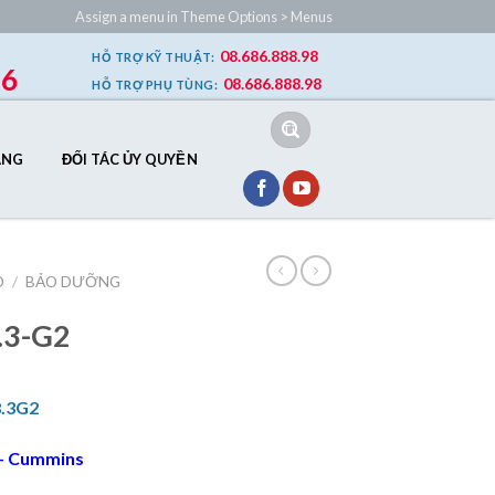
Assign a menu in Theme Options > Menus
08.686.888.98
HỖ TRỢ
KỸ THUẬT
:
86
08.686.888.98
HỖ TRỢ
PHỤ TÙNG
:
Tìm
kiếm:
ÂNG
ĐỐI TÁC ỦY QUYỀN
D
/
BẢO DƯỠNG
.3-G2
.3G2
– Cummins