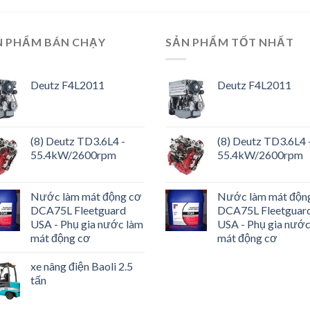
N PHẨM BÁN CHẠY
SẢN PHẨM TỐT NHẤT
Deutz F4L2011
Deutz F4L2011
(8) Deutz TD3.6L4 -
(8) Deutz TD3.6L4 
55.4kW/2600rpm
55.4kW/2600rpm
Nước làm mát động cơ
Nước làm mát độn
DCA75L Fleetguard
DCA75L Fleetguar
USA - Phụ gia nước làm
USA - Phụ gia nước
mát động cơ
mát động cơ
xe nâng điện Baoli 2.5
tấn