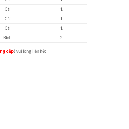
Cái
1
Cái
1
Cái
1
Bình
2
ãng cấp
) vui lòng liên hệ: