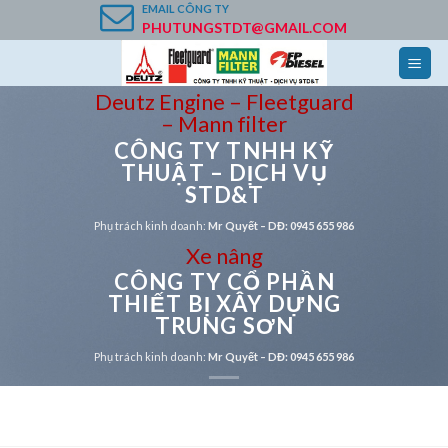
Skip
EMAIL
CÔNG TY
PHUTUNGSTDT@GMAIL.COM
to
content
Deutz Engine – Fleetguard
– Mann filter
CÔNG TY TNHH KỸ
THUẬT – DỊCH VỤ
STD&T
Phụ trách kinh doanh:
Mr Quyết – DĐ: 0945 655 986
Xe nâng
CÔNG TY CỔ PHẦN
THIẾT BỊ XÂY DỰNG
TRUNG SƠN
Phụ trách kinh doanh:
Mr Quyết – DĐ: 0945 655 986