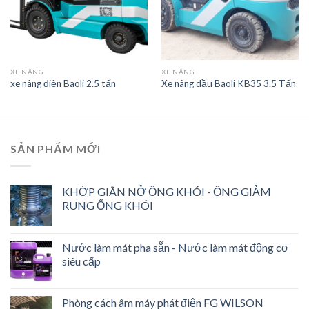
XE NÂNG
XE NÂNG
xe nâng điện Baoli 2.5 tấn
Xe nâng dầu Baoli KB35 3.5 Tấn
SẢN PHẨM MỚI
KHỚP GIÃN NỞ ỐNG KHÓI - ỐNG GIẢM
RUNG ỐNG KHÓI
Nước làm mát pha sẵn - Nước làm mát động cơ
siêu cấp
Phòng cách âm máy phát điện FG WILSON