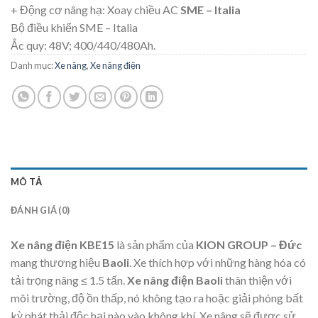
+ Động cơ nâng hạ: Xoay chiều AC
SME – Italia
Bộ điều khiển SME – Italia
Ắc quy: 48V; 400/440/480Ah.
Danh mục:
Xe nâng
,
Xe nâng điện
MÔ TẢ
ĐÁNH GIÁ (0)
Xe nâng điện KBE15
là sản phẩm của
KION GROUP – Đức
mang thương hiệu
Baoli
. Xe thích hợp với những hàng hóa có
tải trọng nâng ≤ 1.5 tấn.
Xe nâng điện Baoli
thân thiện với
môi trường, độ ồn thấp, nó không tạo ra hoặc giải phóng bất
kỳ phát thải độc hại nào vào không khí. Xe nâng sẽ được sử