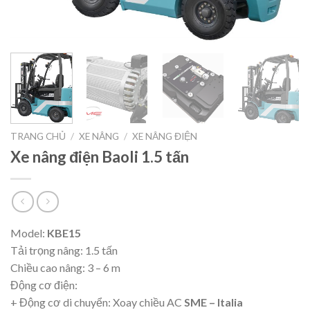
TRANG CHỦ
/
XE NÂNG
/
XE NÂNG ĐIỆN
Xe nâng điện Baoli 1.5 tấn
Model:
KBE15
Tải trọng nâng: 1.5 tấn
Chiều cao nâng: 3 – 6 m
Động cơ điện:
+ Động cơ di chuyển: Xoay chiều AC
SME – Italia