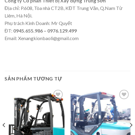
Công ty Cổ phần Thiết bị Xây dựng Trung Sơn
Địa chỉ: P.608, Tòa nhà CT2B, KĐT Trung Văn, Q.Nam Từ
Liêm, Hà Nội.
Phụ trách Kinh Doanh: Mr Quyết
ĐT:
0945.655.986 – 0976.129.499
Email:
Xenangkionbaoli@gmail.com
SẢN PHẨM TƯƠNG TỰ
Add to
Add to
Wishlist
Wishlist