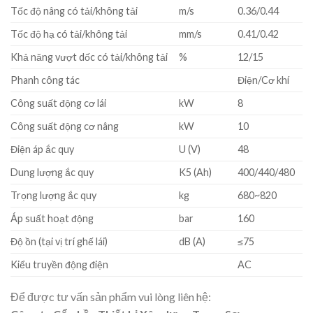
Tốc độ nâng có tải/không tải
m/s
0.36/0.44
Tốc độ hạ có tải/không tải
mm/s
0.41/0.42
Khả năng vượt dốc có tải/không tải
%
12/15
Phanh công tác
Điện/Cơ khí
Công suất động cơ lái
kW
8
Công suất động cơ nâng
kW
10
Điện áp ắc quy
U (V)
48
Dung lượng ắc quy
K5 (Ah)
400/440/480
Trọng lượng ắc quy
kg
680~820
Áp suất hoạt động
bar
160
Độ ồn (tại vị trí ghế lái)
dB (A)
≤75
Kiểu truyền động điện
AC
Để được tư vấn sản phẩm vui lòng liên hệ: