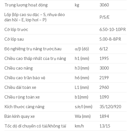
Trọng lượng hoạt động
kg
3060
Lốp (lốp cao su đặc – S, nhựa dẻo
P/S/E
đàn hồi – E, lớp hơi – P)
Cỡ lốp trước
6.50-10-10PR
Cỡ lốp sau
5.00-8-8PR
Độ nghiêng trụ nâng trước/sau
α/β (độ)
6/12
Chiều cao thấp nhất của trụ nâng
h1 (mm)
1995
Chiều cao nâng
h3 (mm)
3000
Chiều cao trần bảo vệ
h6 (mm)
2199
Chiều dài toàn xe
L1 (mm)
2960
Chiều rộng toàn xe
b1(mm)
1090
Kích thước càng nâng
s/e/l (mm)
35/120/920
Bán kính quay xe
Wa (mm)
1894
Tốc độ di chuyển có tải/không tải
km/h
13/15