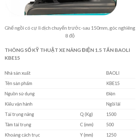
Ghế ngồi có cự li dịch chuyển trước-sau 150mm, góc nghiêng
8 độ
THÔNG SỐ KỸ THUẬT XE NÂNG ĐIỆN 1.5 TẤN BAOLI
KBE15
Nhà sản xuất
BAOLI
Tên sản phẩm
KBE15
Nguồn sử dụng
Điện
Kiểu vận hành
Ngồi lái
Tải trọng nâng
Q (Kg)
1500
Tâm tải trọng
C (mm)
500
Khoảng cách trục
Y (mm)
1250