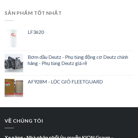
SẢN PHẨM TỐT NHẤT
LF3620
Bơm dầu Deutz - Phụ tùng động cơ Deutz chính
hãng - Phụ tùng Deutz giá rẻ
AF928M - LỌC GIÓ FLEETGUARD
VỀ CHÚNG TÔI
Xe nâng - Nhà phân phối ủy quyền KION Group -