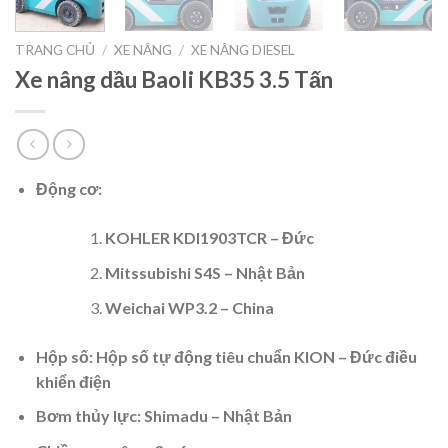
TRANG CHỦ
/
XE NÂNG
/
XE NÂNG DIESEL
Xe nâng dầu Baoli KB35 3.5 Tấn
Động cơ:
KOHLER KDI1903TCR – Đức
Mitssubishi S4S
– Nhật Bản
Weichai WP3.2 – China
Hộp số: Hộp số tự động tiêu chuẩn KION – Đức điều
khiển điện
Bơm thủy lực: Shimadu – Nhật Bản