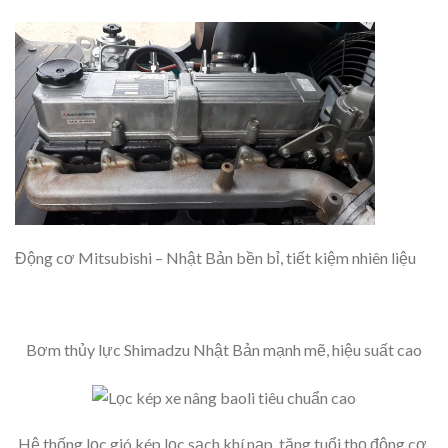
Động cơ Mitsubishi – Nhật Bản bền bỉ, tiết kiệm nhiên liệu
Bơm thủy lực Shimadzu Nhật Bản mạnh mẽ, hiệu suất cao
Hệ thống lọc gió kép lọc sạch khí nạp, tăng tuổi thọ động cơ.