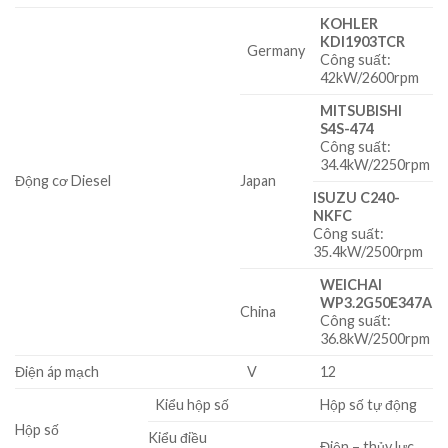
KOHLER
KDI1903TCR
Germany
Công suất:
42kW/2600rpm
MITSUBISHI
S4S-474
Công suất:
34.4kW/2250rpm
Động cơ Diesel
Japan
ISUZU C240-
NKFC
Công suất:
35.4kW/2500rpm
WEICHAI
WP3.2G50E347A
China
Công suất:
36.8kW/2500rpm
Điện áp mạch
V
12
Kiểu hộp số
Hộp số tự động
Hộp số
Kiểu điều
Điện – thủy lực