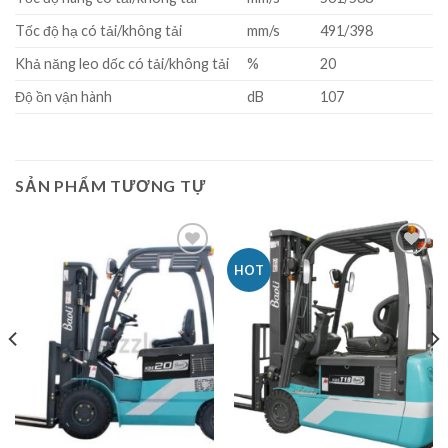
Tốc độ hạ có tải/không tải
mm/s
491/398
Khả năng leo dốc có tải/không tải
%
20
Độ ồn vận hành
dB
107
SẢN PHẨM TƯƠNG TỰ
HOT
Add to
Add to
Wishlist
Wishlist