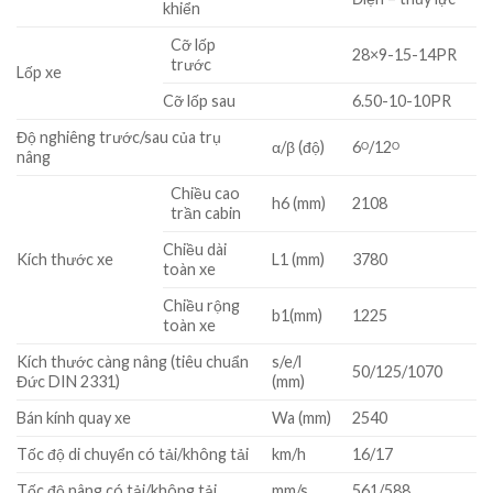
khiển
Cỡ lốp
28×9-15-14PR
trước
Lốp xe
Cỡ lốp sau
6.50-10-10PR
Độ nghiêng trước/sau của trụ
α/β (độ)
6ᴼ/12ᴼ
nâng
Chiều cao
h6 (mm)
2108
trần cabin
Chiều dài
Kích thước xe
L1 (mm)
3780
toàn xe
Chiều rộng
b1(mm)
1225
toàn xe
Kích thước càng nâng (tiêu chuẩn
s/e/l
50/125/1070
Đức DIN 2331)
(mm)
Bán kính quay xe
Wa (mm)
2540
Tốc độ di chuyển có tải/không tải
km/h
16/17
Tốc độ nâng có tải/không tải
mm/s
561/588