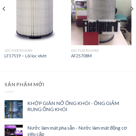
Wishlist
Wishlist
LỌC FLEETGUARD
LỌC FLEETGUARD
LF17519 – Lõi lọc nhớt
AF25708M
SẢN PHẨM MỚI
KHỚP GIÃN NỞ ỐNG KHÓI - ỐNG GIẢM
RUNG ỐNG KHÓI
Nước làm mát pha sẵn - Nước làm mát động cơ
siêu cấp