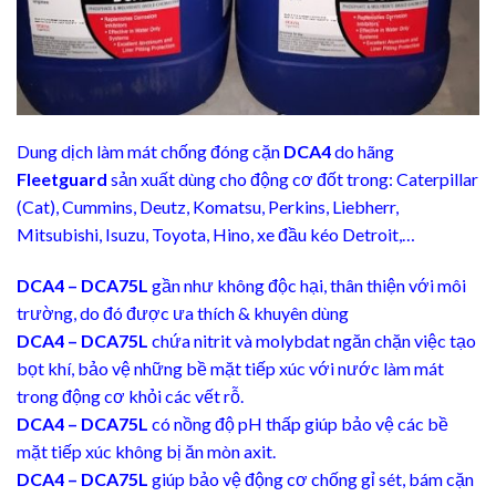
Dung dịch làm mát chống đóng cặn
DCA4
do hãng
Fleetguard
sản xuất dùng cho động cơ đốt trong: Caterpillar
(Cat), Cummins, Deutz, Komatsu, Perkins, Liebherr,
Mitsubishi, Isuzu, Toyota, Hino, xe đầu kéo Detroit,…
DCA4 – DCA75L
gần như không độc hại, thân thiện với môi
trường, do đó được ưa thích & khuyên dùng
DCA4 – DCA75L
chứa nitrit và molybdat ngăn chặn việc tạo
bọt khí, bảo vệ những bề mặt tiếp xúc với nước làm mát
trong động cơ khỏi các vết rỗ.
DCA4 – DCA75L
có nồng độ pH thấp giúp bảo vệ các bề
mặt tiếp xúc không bị ăn mòn axit.
DCA4 – DCA75L
giúp bảo vệ động cơ chống gỉ sét, bám cặn