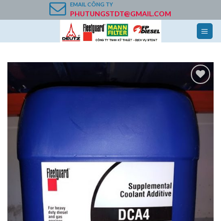
Skip
EMAIL
CÔNG TY
PHUTUNGSTDT@GMAIL.COM
to
content
Add to
Wishlist