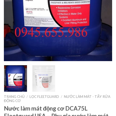
TRANG CHỦ
/
LỌC FLEETGUARD
/
NƯỚC LÀM MÁT - TẨY RỬA
ĐỘNG CƠ
Nước làm mát động cơ DCA75L
Fleetguard USA – Phụ gia nước làm mát