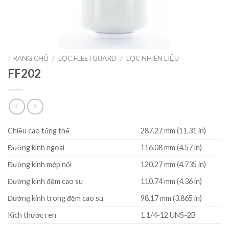
TRANG CHỦ
/
LỌC FLEETGUARD
/
LỌC NHIÊN LIỆU
FF202
Chiều cao tổng thể
287.27 mm (11.31 in)
Đường kính ngoài
116.08 mm (4.57 in)
Đường kính mép nối
120.27 mm (4.735 in)
Đường kính đệm cao su
110.74 mm (4.36 in)
Đường kính trong đệm cao su
98.17 mm (3.865 in)
Kích thước ren
1 1/4-12 UNS-2B