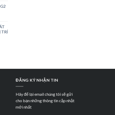
-G2
ÁT
 TRÍ
ĐĂNG KÝ NHẬN TIN
Hãy để lại email chúng tôi sẽ gửi
cho bạn những thông tin cập nhật
mới nhất