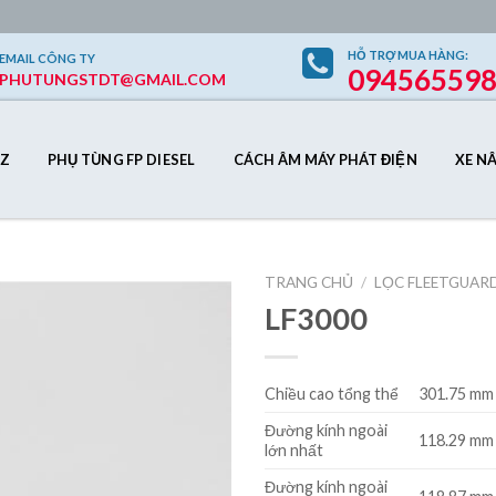
HỖ TRỢ
MUA HÀNG
:
EMAIL
CÔNG TY
09456559
PHUTUNGSTDT@GMAIL.COM
Z
PHỤ TÙNG FP DIESEL
CÁCH ÂM MÁY PHÁT ĐIỆN
XE N
TRANG CHỦ
/
LỌC FLEETGUAR
LF3000
Add to
Chiều cao tổng thể
301.75 mm 
Wishlist
Đường kính ngoài
118.29 mm 
lớn nhất
Đường kính ngoài