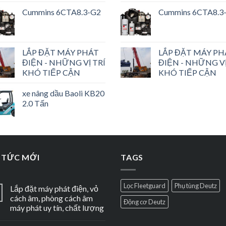
Cummins 6CTA8.3-G2
Cummins 6CTA8.3
LẮP ĐẶT MÁY PHÁT
LẮP ĐẶT MÁY PH
ĐIỆN - NHỮNG VỊ TRÍ
ĐIỆN - NHỮNG VỊ
KHÓ TIẾP CẬN
KHÓ TIẾP CẬN
xe nâng dầu Baoli KB20
2.0 Tấn
 TỨC MỚI
TAGS
Lọc Fleetguard
Phụ tùng Deutz
Lắp đặt máy phát điện, vỏ
cách âm, phòng cách âm
Động cơ Deutz
máy phát uy tín, chất lượng