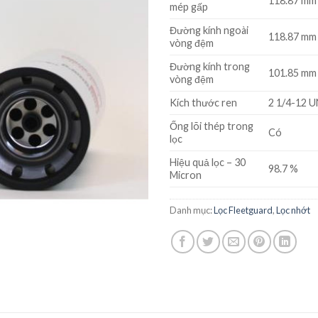
118.87 mm (
mép gấp
Đường kính ngoài
118.87 mm (
vòng đệm
Đường kính trong
101.85 mm (
vòng đệm
Kích thước ren
2 1/4-12 
Ống lõi thép trong
Có
lọc
Hiệu quả lọc – 30
98.7 %
Micron
Danh mục:
Lọc Fleetguard
,
Lọc nhớt