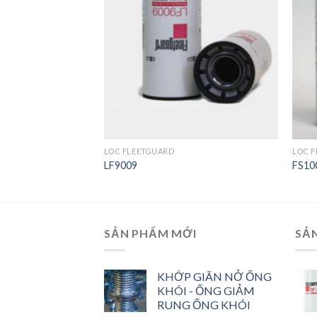
Wishlist
Wishlist
LỌC FLEETGUARD
LỌC 
LF9009
FS10
SẢN PHẨM MỚI
SẢ
KHỚP GIÃN NỞ ỐNG
KHÓI - ỐNG GIẢM
RUNG ỐNG KHÓI