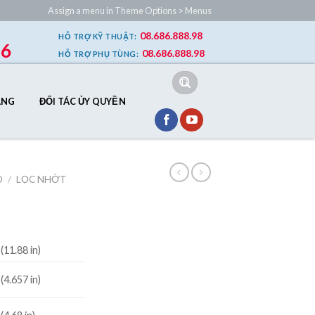
Assign a menu in Theme Options > Menus
08.686.888.98
HỖ TRỢ
KỸ THUẬT
:
86
08.686.888.98
HỖ TRỢ
PHỤ TÙNG
:
Tìm
kiếm:
ÂNG
ĐỐI TÁC ỦY QUYỀN
D
/
LỌC NHỚT
(11.88 in)
(4.657 in)