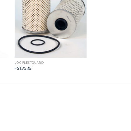
ist
Wishlist
LỌC FLEETGUARD
FS19536