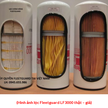
(Hình ảnh lọc Fleetguard LF3000 thật – giả)