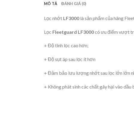
MÔ TẢ
ĐÁNH GIÁ (0)
Lọc nhớt
LF3000
là sản phẩm của hãng Fleet
Lọc
Fleetguard LF3000
có ưu điểm vượt trộ
+ Độ tinh lọc cao hơn;
+ Độ sụt áp sau lọc ít hơn
+ Đảm bảo lưu lượng nhớt sau lọc lớn lớn n
+ Không phát sinh các chất gây hại vào dầu b