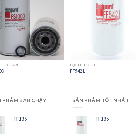
Wishlist
Wishl
FLEETGUARD
LỌC FLEETGUARD
00
FF5421
N PHẨM BÁN CHẠY
SẢN PHẨM TỐT NHẤT
FF185
FF185