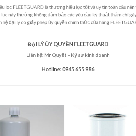
u lọc FLEETGUARD là thương hiệu lọc tốt và uy tín toàn cầu nên 
loại lọc này thường không đảm bảo các yêu cầu kỹ thuật thậm chí g
iên hệ đại lý có giấy phép ủy quyền chính thức của hãng FLEETGU
ĐẠI LÝ ỦY QUYỀN FLEETGUARD
Liên hệ: Mr Quyết – Kỹ sư kinh doanh
Hotline: 0945 655 986
Add to
Add 