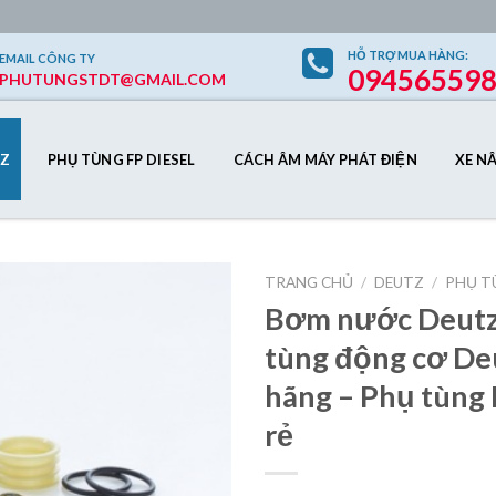
HỖ TRỢ
MUA HÀNG
:
EMAIL
CÔNG TY
09456559
PHUTUNGSTDT@GMAIL.COM
Z
PHỤ TÙNG FP DIESEL
CÁCH ÂM MÁY PHÁT ĐIỆN
XE N
TRANG CHỦ
/
DEUTZ
/
PHỤ T
Bơm nước Deutz
tùng động cơ De
Add to
hãng – Phụ tùng 
Wishlist
rẻ