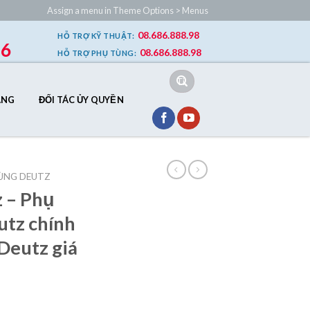
Assign a menu in Theme Options > Menus
08.686.888.98
HỖ TRỢ
KỸ THUẬT
:
86
08.686.888.98
HỖ TRỢ
PHỤ TÙNG
:
Tìm
kiếm:
ÂNG
ĐỐI TÁC ỦY QUYỀN
ÙNG DEUTZ
 – Phụ
utz chính
Deutz giá