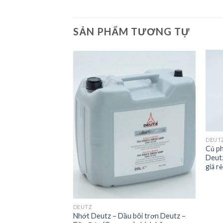
SẢN PHẨM TƯƠNG TỰ
Add to
Add to
Wishlist
Wishlist
DEUT
Củ ph
Deutz
giá r
3 – 40 kW/2800rpm
DEUTZ
Nhớt Deutz – Dầu bôi trơn Deutz –