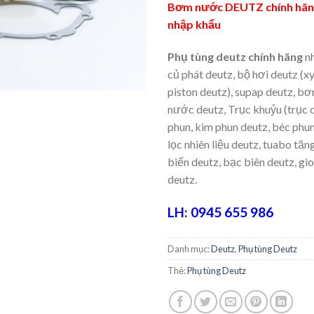
Bơm nước DEUTZ chính hãn
nhập khẩu
Phụ tùng deutz chính hãng
nh
củ phát deutz, bộ hơi deutz (xy
piston deutz), supap deutz, b
nước deutz, Trục khuỷu (trục c
phun, kim phun deutz, béc phun
lọc nhiên liệu deutz, tuabo tăn
biến deutz, bạc biên deutz, g
deutz.
LH: 0945 655 986
Danh mục:
Deutz
,
Phụ tùng Deutz
Thẻ:
Phụ tùng Deutz