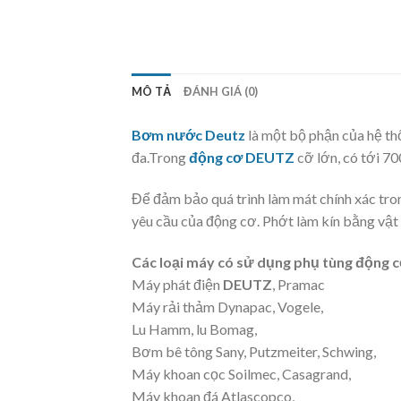
MÔ TẢ
ĐÁNH GIÁ (0)
Bơm nước Deutz
là một bộ phận của hệ thố
đa.
Trong
động cơ DEUTZ
cỡ lớn, có tới 7
Để đảm bảo quá trình làm mát chính xác tro
yêu cầu của động cơ.
Phớt làm kín bằng vật 
Các loại máy có sử dụng phụ tùng động 
Máy phát điện
DEUTZ
, Pramac
Máy rải thảm Dynapac, Vogele,
Lu Hamm, lu Bomag,
Bơm bê tông Sany, Putzmeiter, Schwing,
Máy khoan cọc Soilmec, Casagrand,
Máy khoan đá Atlascopco,