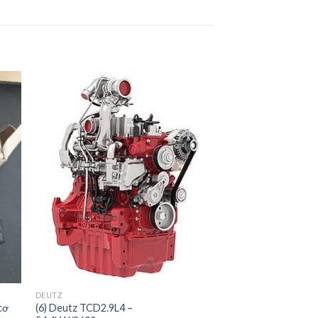
to
Add to
ist
Wishlist
DEUTZ
cơ
(6) Deutz TCD2.9L4 –