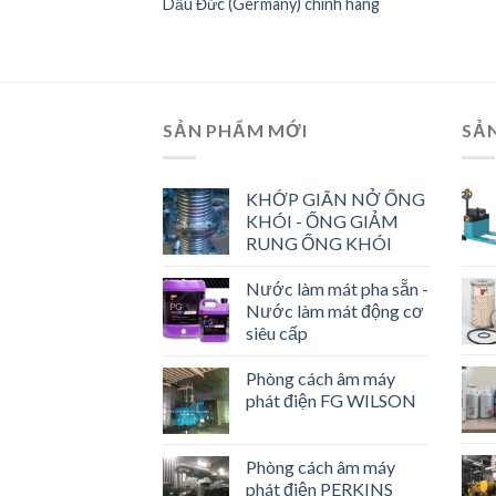
Dầu Đức (Germany) chính hãng
SẢN PHẨM MỚI
SẢ
KHỚP GIÃN NỞ ỐNG
KHÓI - ỐNG GIẢM
RUNG ỐNG KHÓI
Nước làm mát pha sẵn -
Nước làm mát động cơ
siêu cấp
Phòng cách âm máy
phát điện FG WILSON
Phòng cách âm máy
phát điện PERKINS