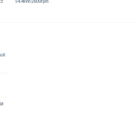
tz
54.4kW/2600rpm
oli
át