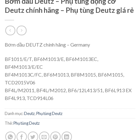
Bơm dầu Deutz – Phụ tùng động cơ
Deutz chính hãng – Phụ tùng Deutz giá rẻ
Bơm dầu DEUTZ chính hãng – Germany
BF1011/E/T, BF6M1013/E, BF6M1013EC,
BF4M1013/E/EC
BF4M1013C/FC, BF6M1013, BF8M1015, BF6M1015,
TCD2015V06
BF4L/M2011, BF4L/M2012, BF6/12L413/51, BF6L913 EX
BF4L913, TCD914L06
Danh mục:
Deutz
,
Phụ tùng Deutz
Thẻ:
Phụ tùng Deutz