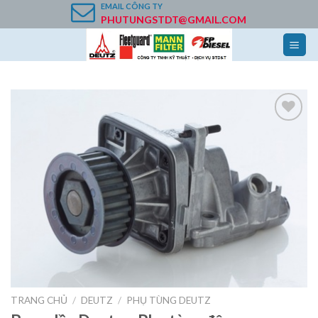
Skip
EMAIL
CÔNG TY
PHUTUNGSTDT@GMAIL.COM
to
content
Add to
Wishlist
TRANG CHỦ
/
DEUTZ
/
PHỤ TÙNG DEUTZ