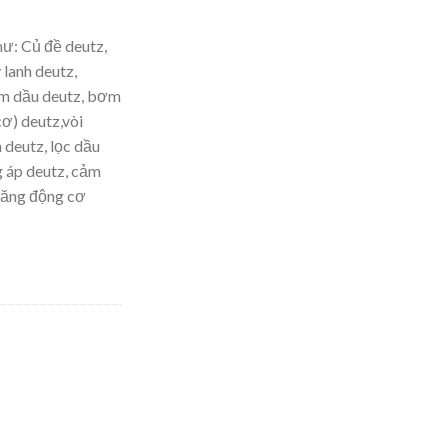
ư: Củ đề deutz,
 lanh deutz,
ơm dầu deutz, bơm
ơ) deutz,vòi
 deutz, lọc dầu
g áp deutz, cảm
ioăng động cơ