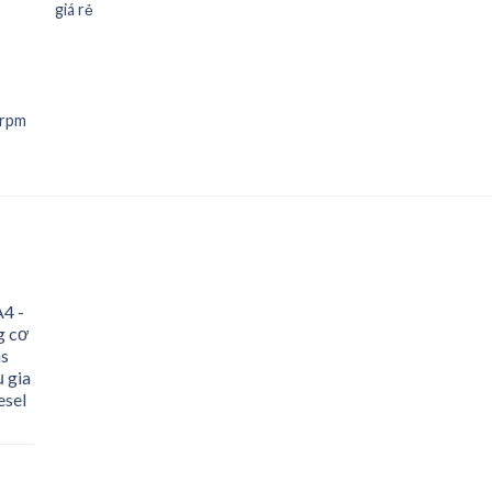
giá rẻ
0rpm
4 -
g cơ
ns
 gia
esel