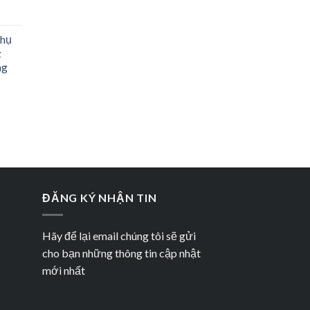
Phụ
z
ng
ĐĂNG KÝ NHẬN TIN
Hãy để lại email chúng tôi sẽ gửi
cho bạn những thông tin cập nhật
mới nhất