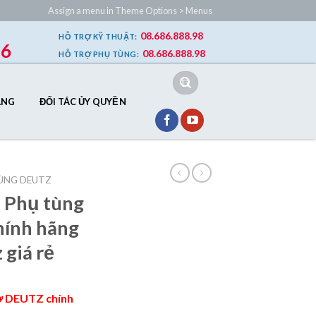
Assign a menu in Theme Options > Menus
08.686.888.98
HỖ TRỢ
KỸ THUẬT
:
86
08.686.888.98
HỖ TRỢ
PHỤ TÙNG
:
Tìm
kiếm:
ÂNG
ĐỐI TÁC ỦY QUYỀN
ÙNG DEUTZ
 Phụ tùng
hính hãng
 giá rẻ
cơ DEUTZ chính