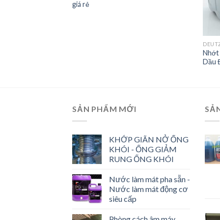
giá rẻ
DEUT
Nhớt 
Dầu 
SẢN PHẨM MỚI
SẢ
KHỚP GIÃN NỞ ỐNG
KHÓI - ỐNG GIẢM
RUNG ỐNG KHÓI
Nước làm mát pha sẵn -
Nước làm mát động cơ
siêu cấp
Phòng cách âm máy