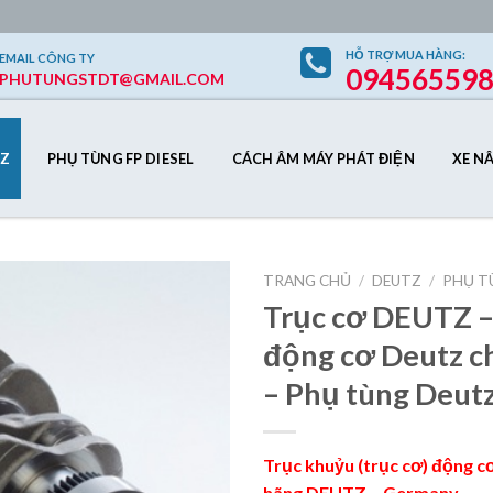
HỖ TRỢ
MUA HÀNG
:
EMAIL
CÔNG TY
09456559
PHUTUNGSTDT@GMAIL.COM
Z
PHỤ TÙNG FP DIESEL
CÁCH ÂM MÁY PHÁT ĐIỆN
XE N
TRANG CHỦ
/
DEUTZ
/
PHỤ T
Trục cơ DEUTZ –
động cơ Deutz c
Add to
– Phụ tùng Deutz
Wishlist
Trục khuỷu (trục cơ) động 
hãng DEUTZ – Germany