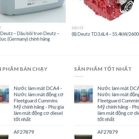
Z
DEUTZ
Deutz – Dầu bôi trơn Deutz –
(8) Deutz TD3.6L4 – 55.4kW/260
Đức (Germany) chính hãng
N PHẨM BÁN CHẠY
SẢN PHẨM TỐT NHẤT
Nước làm mát DCA4 -
Nước làm mát DCA
Nước làm mát động cơ
Nước làm mát độn
Fleetguard Cummins
Fleetguard Cummi
Mỹ chính hãng - Phụ gia
Mỹ chính hãng - Phụ
làm mát động cơ diesel
làm mát động cơ di
tốt nhất
tốt nhất
AF27879
AF27879