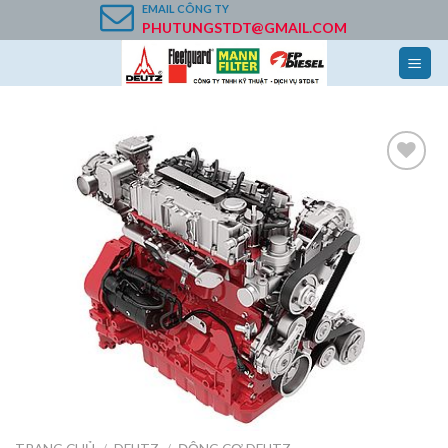
Skip
EMAIL
CÔNG TY
PHUTUNGSTDT@GMAIL.COM
to
content
Add to
Wishlist