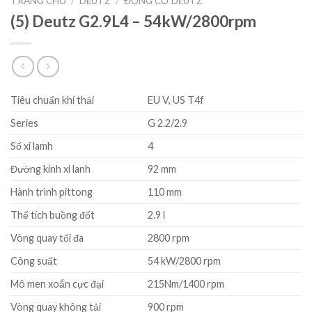
TRANG CHỦ
/
DEUTZ
/
ĐỘNG CƠ DEUTZ
(5) Deutz G2.9L4 – 54kW/2800rpm
Tiêu chuẩn khí thải
EU V, US T4f
Series
G 2.2/2.9
Số xi lamh
4
Đường kính xi lanh
92 mm
Hành trình pittong
110 mm
Thể tích buồng đốt
2.9 l
Vòng quay tối đa
2800 rpm
Công suất
54 kW/2800 rpm
Mô men xoắn cực đại
215Nm/1400 rpm
Vòng quay không tải
900 rpm