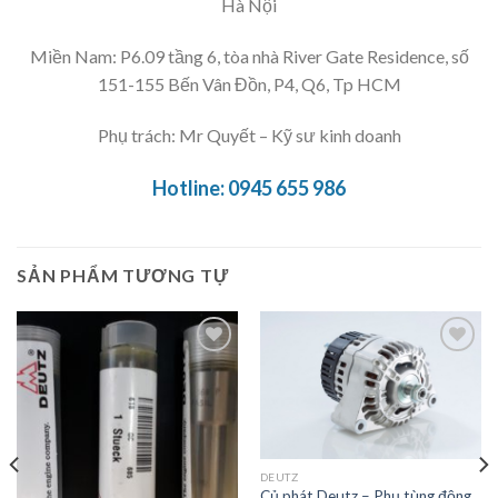
Hà Nội
Miền Nam: P6.09 tầng 6, tòa nhà River Gate Residence, số
151-155 Bến Vân Đồn, P4, Q6, Tp HCM
Phụ trách: Mr Quyết – Kỹ sư kinh doanh
Hotline:
0945 655 986
SẢN PHẨM TƯƠNG TỰ
Add to
Add to
Wishlist
Wishlist
DEUTZ
Củ phát Deutz – Phụ tùng động