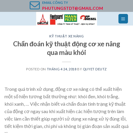
Skip
EMAIL
CÔNG TY
PHUTUNGSTDT@GMAIL.COM
to
content
KỸ THUẬT XE NÂNG
Chẩn đoán kỹ thuật động cơ xe nâng
qua màu khói
POSTED ON
THÁNG 4 24, 2018
BY
QUYET DEUTZ
Trong quá trình xử dụng, động cơ xe nâng có thể xuất hiện
một số hiện tương bất thường như: khói đen, khói trắng,
khói xanh, … Việc nhận biết và chẩn đoán tình trạng kỹ thuật
của động cơ ngay sau khi xuất hiện các hiện tượng trên làm
việc làm cần thiết giúp người sử dụng xe nâng xử lý đúng lỗi,
tiết kiệm thời gian, chi phí và không bị gián đoạn sản xuất quá