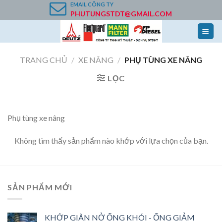
Skip
EMAIL
CÔNG TY
PHUTUNGSTDT@GMAIL.COM
to
content
TRANG CHỦ
/
XE NÂNG
/
PHỤ TÙNG XE NÂNG
LỌC
Phụ tùng xe nâng
Không tìm thấy sản phẩm nào khớp với lựa chọn của bạn.
SẢN PHẨM MỚI
KHỚP GIÃN NỞ ỐNG KHÓI - ỐNG GIẢM