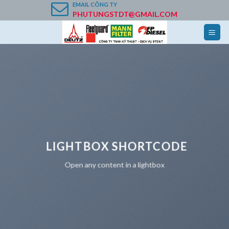
Skip
EMAIL
CÔNG TY
PHUTUNGSTDT@GMAIL.COM
to
content
LIGHTBOX SHORTCODE
Open any content in a lightbox