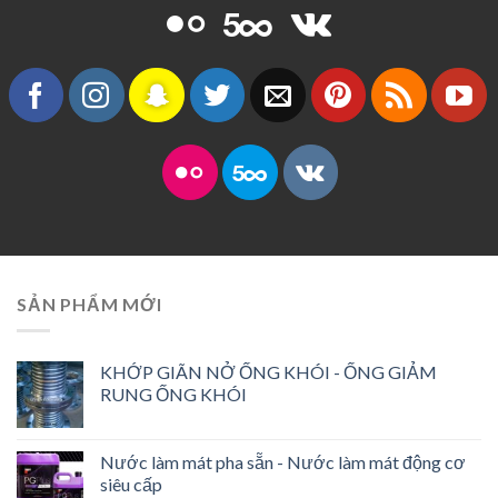
SẢN PHẨM MỚI
KHỚP GIÃN NỞ ỐNG KHÓI - ỐNG GIẢM
RUNG ỐNG KHÓI
Nước làm mát pha sẵn - Nước làm mát động cơ
siêu cấp