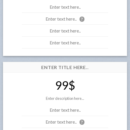
Enter text here..
Enter text here..
?
Enter text here..
Enter text here..
ENTER TITLE HERE..
99$
Enter description here...
Enter text here..
Enter text here..
?