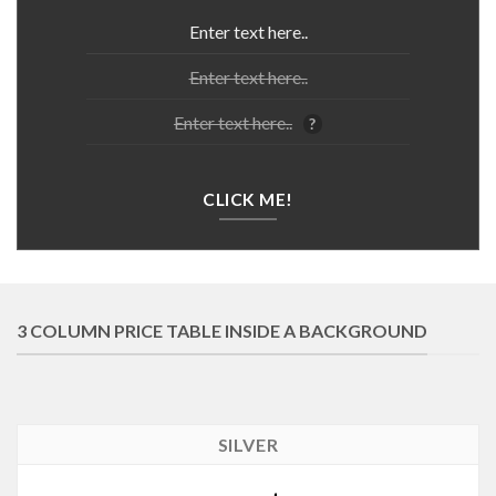
Enter text here..
Enter text here..
Enter text here..
?
CLICK ME!
3 COLUMN PRICE TABLE INSIDE A BACKGROUND
SILVER