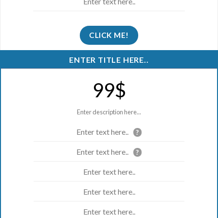
Enter text here..
CLICK ME!
ENTER TITLE HERE..
99$
Enter description here...
Enter text here..
?
Enter text here..
?
Enter text here..
Enter text here..
Enter text here..