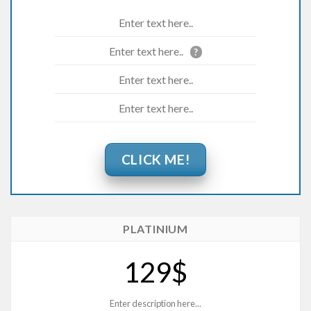
Enter text here..
Enter text here..
?
Enter text here..
Enter text here..
CLICK ME!
PLATINIUM
129$
Enter description here...