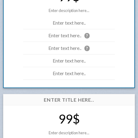
Enter description here...
Enter text here..
Enter text here..
?
Enter text here..
?
Enter text here..
Enter text here..
ENTER TITLE HERE..
99$
Enter description here...