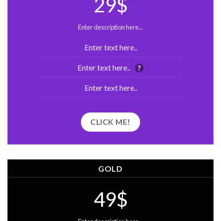
29$
Enter description here...
Enter text here..
Enter text here..
?
Enter text here..
CLICK ME!
GOLD
49$