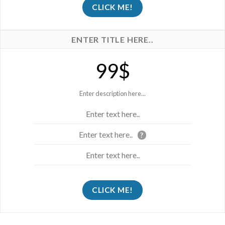
CLICK ME!
ENTER TITLE HERE..
99$
Enter description here...
Enter text here..
Enter text here..
?
Enter text here..
CLICK ME!