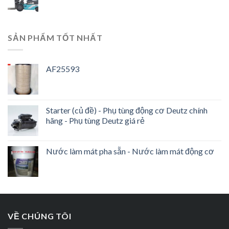
SẢN PHẨM TỐT NHẤT
AF25593
Starter (củ đề) - Phụ tùng động cơ Deutz chính
hãng - Phụ tùng Deutz giá rẻ
Nước làm mát pha sẵn - Nước làm mát động cơ
VỀ CHÚNG TÔI